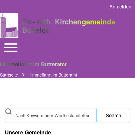
Anmelden
User acco
Ev.- luth. Kirchengemeinde
Bokeloh
Toggle main menu
Main navigation
Himmelfahrt im Butteramt
Startseite
Himmelfahrt im Butteramt
Pfadnavigation
Search
Unsere Gemeinde