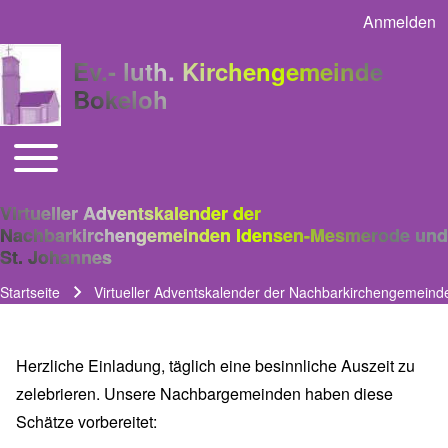
Anmelden
User acco
Ev.- luth. Kirchengemeinde
Bokeloh
Toggle main menu
Main navigation
Virtueller Adventskalender der
Nachbarkirchengemeinden Idensen-Mesmerode und
St. Johannes
Startseite
Virtueller Adventskalender der Nachbarkirchengemein
Pfadnavigation
Herzliche Einladung, täglich eine besinnliche Auszeit zu
zelebrieren. Unsere Nachbargemeinden haben diese
Schätze vorbereitet: