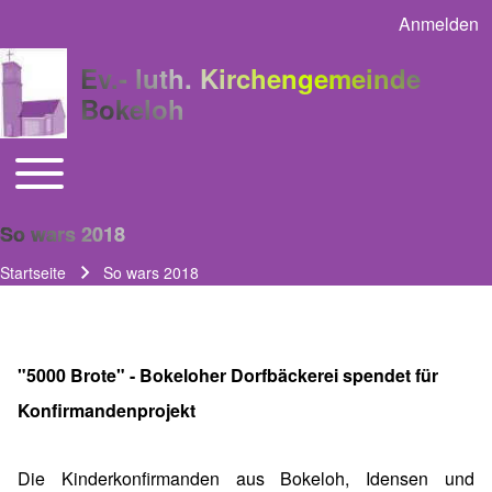
Anmelden
User acco
Ev.- luth. Kirchengemeinde
Bokeloh
Toggle main menu
Main navigation
So wars 2018
Startseite
So wars 2018
Pfadnavigation
"5000 Brote" - Bokeloher Dorfbäckerei spendet für
Konfirmandenprojekt
Die Kinderkonfirmanden aus Bokeloh, Idensen und