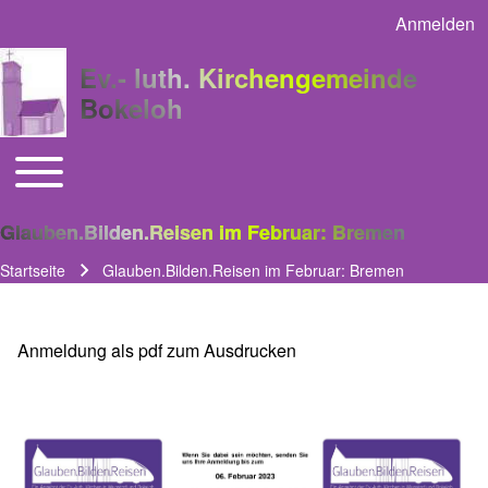
Anmelden
User acco
Ev.- luth. Kirchengemeinde
Bokeloh
Toggle main menu
Main navigation
Glauben.Bilden.Reisen im Februar: Bremen
Startseite
Glauben.Bilden.Reisen im Februar: Bremen
Pfadnavigation
Anmeldung als pdf zum Ausdrucken