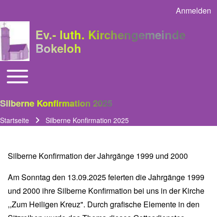
Anmelden
User acco
Ev.- luth. Kirchengemeinde
Bokeloh
Toggle main menu
Main navigation
Silberne Konfirmation 2025
Startseite
Silberne Konfirmation 2025
Pfadnavigation
Silberne Konfirmation der Jahrgänge 1999 und 2000
Am Sonntag den 13.09.2025 feierten die Jahrgänge 1999
und 2000 ihre Silberne Konfirmation bei uns in der Kirche
,,Zum Heiligen Kreuz". Durch grafische Elemente in den