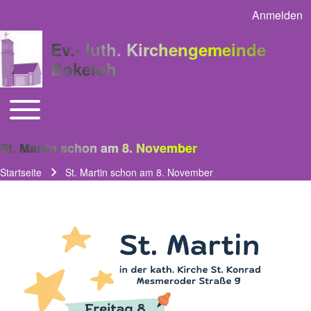
Anmelden
User acco
Ev.- luth. Kirchengemeinde
Bokeloh
Toggle main menu
Main navigation
St. Martin schon am 8. November
Startseite
St. Martin schon am 8. November
Pfadnavigation