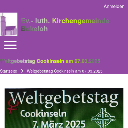
Anmelden
User acco
Ev.- luth. Kirchengemeinde
Bokeloh
Toggle main menu
Main navigation
Weltgebetstag Cookinseln am 07.03.2025
Startseite
Weltgebetstag Cookinseln am 07.03.2025
Pfadnavigation