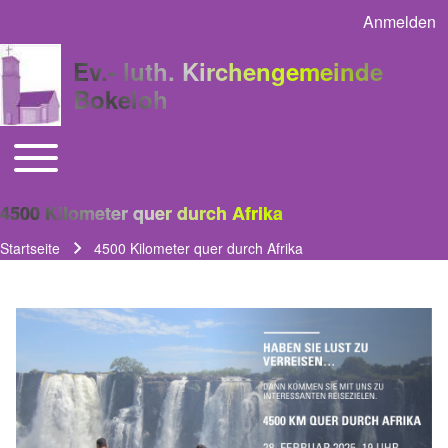
Anmelden
User acco
Ev.- luth. Kirchengemeinde
Bokeloh
Toggle main menu
Main navigation
4500 Kilometer quer durch Afrika
Startseite
4500 Kilometer quer durch Afrika
Pfadnavigation