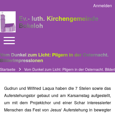
Anmelden
User acco
Ev.- luth. Kirchengemeinde
Bokeloh
Toggle main menu
Main navigation
Vom Dunkel zum Licht: Pilgern in der Osternacht.
Bilderimpressionen
Startseite
Vom Dunkel zum Licht: Pilgern in der Osternacht. Bilde
Pfadnavigation
Gudrun und Wilfried Laqua haben die 7 Stelen sowie das
Auferstehungstor gebaut und am Karsamstag aufgestellt,
um mit dem Projektchor und einer Schar interessierter
Menschen das Fest von Jesus' Auferstehung in bewegter