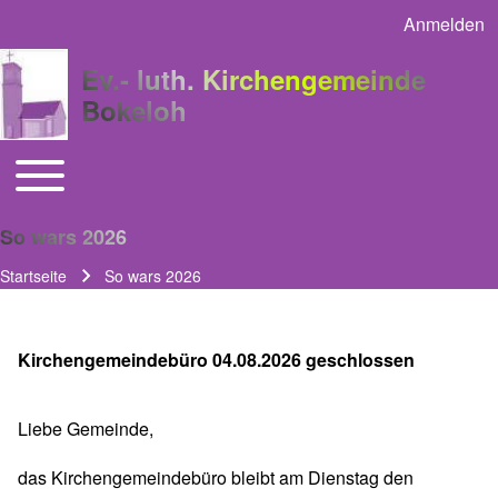
Anmelden
User acco
Ev.- luth. Kirchengemeinde
Bokeloh
Toggle main menu
Main navigation
So wars 2026
Startseite
So wars 2026
Pfadnavigation
Kirchengemeindebüro 04.08.2026 geschlossen
Liebe Gemeinde,
das Kirchengemeindebüro bleibt am Dienstag den