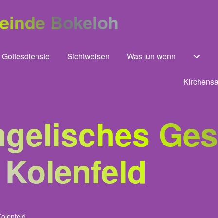
meinde Bokeloh
Gottesdienste
Sichtweisen
Was tun wenn
 von Unsere Gemeinde
Unter
Kirchensa
ngelisches Ge
 Kolenfeld
olenfeld