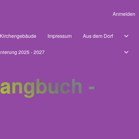
Anmelden
User 
Kirchengebäude
Impressum
Aus dem Dorf
navigation von Was tun wenn
Unter
nierung 2025 - 2027
Unter
sangbuch -