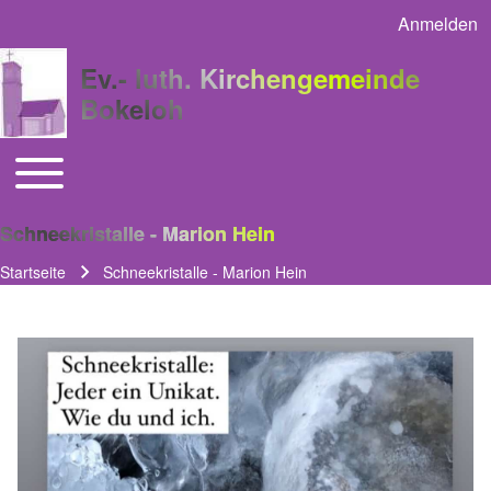
Anmelden
User acco
Ev.- luth. Kirchengemeinde
Bokeloh
Toggle main menu
Main navigation
Schneekristalle - Marion Hein
Startseite
Schneekristalle - Marion Hein
Pfadnavigation