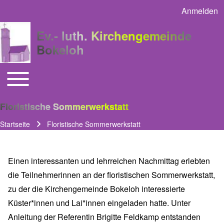
Anmelden
User acco
Ev.- luth. Kirchengemeinde
Bokeloh
Toggle main menu
Main navigation
Floristische Sommerwerkstatt
Startseite
Floristische Sommerwerkstatt
Pfadnavigation
Einen interessanten und lehrreichen Nachmittag erlebten
die Teilnehmerinnen an der floristischen Sommerwerkstatt,
zu der die Kirchengemeinde Bokeloh interessierte
Küster*innen und Lai*innen eingeladen hatte. Unter
Anleitung der Referentin Brigitte Feldkamp entstanden